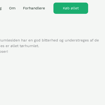
g
Om
Forhandlere
Køb øllet
Humlesiden har en god bitterhed og understreges af de
s er øllet tørhumlet.
pser!