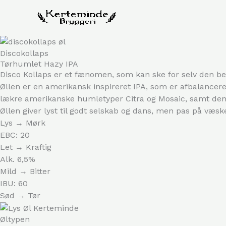
Gå
til
indholdet
Discokollaps
Tørhumlet Hazy IPA
Disco Kollaps er et fænomen, som kan ske for selv den be
Øllen er en amerikansk inspireret IPA, som er afbalance
lækre amerikanske humletyper Citra og Mosaic, samt den r
Øllen giver lyst til godt selskab og dans, men pas på væske
Lys → Mørk
EBC: 20
Let → Kraftig
Alk. 6,5%
Mild → Bitter
IBU: 60
Sød → Tør
Øltypen