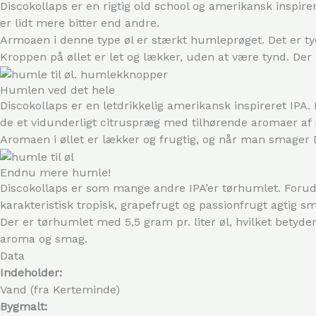
Discokollaps er en rigtig old school og amerikansk inspire
er lidt mere bitter end andre.
Armoaen i denne type øl er stærkt humleprøget. Det er tyd
Kroppen på øllet er let og lækker, uden at være tynd. Der 
Humlen ved det hele
Discokollaps er en letdrikkelig amerikansk inspireret IPA
de et vidunderligt citruspræg med tilhørende aromaer af 
Aromaen i øllet er lækker og frugtig, og når man smager
Endnu mere humle!
Discokollaps er som mange andre IPA’er tørhumlet. Forud
karakteristisk tropisk, grapefrugt og passionfrugt agtig s
Der er tørhumlet med 5,5 gram pr. liter øl, hvilket betyd
aroma og smag.
Data
Indeholder:
Vand (fra Kerteminde)
Bygmalt: