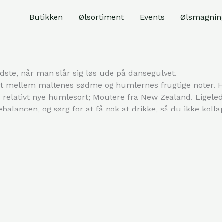
Butikken
Ølsortiment
Events
Ølsmagnin
dste, når man slår sig løs ude på dansegulvet.
ret mellem maltenes sødme og humlernes frugtige noter. 
elativt nye humlesort; Moutere fra New Zealand. Ligelede
balancen, og sørg for at få nok at drikke, så du ikke kolla