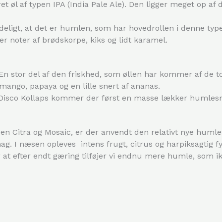
ret øl af typen IPA (India Pale Ale). Den ligger meget op a
eligt, at det er humlen, som har hovedrollen i denne type
er noter af brødskorpe, kiks og lidt karamel.
. En stor del af den friskhed, som øllen har kommer af de 
mango, papaya og en lille snert af ananas.
 Disco Kollaps kommer der først en masse lækker humlesma
en Citra og Mosaic, er der anvendt den relativt nye hum
mag. I næsen opleves intens frugt, citrus og harpiksagtig f
er at efter endt gæring tilføjer vi endnu mere humle, som