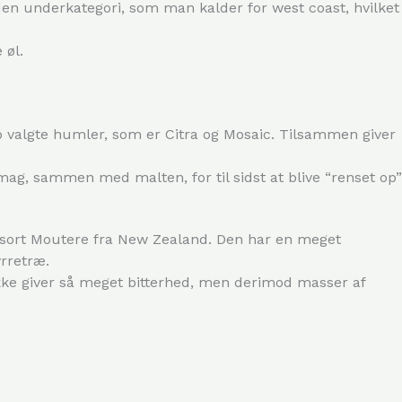
f den underkategori, som man kalder for west coast, hvilket
 øl.
to valgte humler, som er Citra og Mosaic. Tilsammen giver
g, sammen med malten, for til sidst at blive “renset op”
lesort Moutere fra New Zealand. Den har en meget
yrretræ.
 ikke giver så meget bitterhed, men derimod masser af