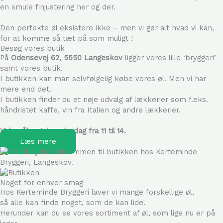
en smule finjustering her og der.
Den perfekte øl eksistere ikke – men vi gør alt hvad vi kan,
for at komme så tæt på som muligt !
Besøg vores butik
På
Odensevej 62, 5550 Langeskov
ligger vores lille ‘bryggeri’
samt vores butik.
I butikken kan man selvfølgelig købe vores øl. Men vi har
mere end det.
I butikken finder du et nøje udvalg af lækkerier som f.eks.
håndristet kaffe, vin fra Italien og andre lækkerier.
Vi har åbent hver lørdag fra 11 til 14.
Læs mere
Noget for enhver smag
Hos Kerteminde Bryggeri laver vi mange forskellige øl,
så alle kan finde noget, som de kan lide.
Herunder kan du se vores sortiment af øl, som lige nu er på