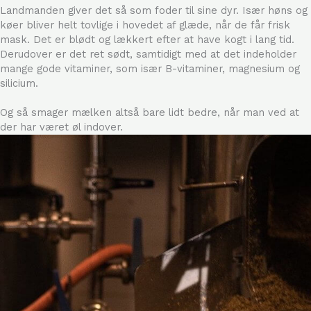
Landmanden giver det så som foder til sine dyr. Især høns og
køer bliver helt tovlige i hovedet af glæde, når de får frisk
mask. Det er blødt og lækkert efter at have kogt i lang tid.
Derudover er det ret sødt, samtidigt med at det indeholder
mange gode vitaminer, som især B-vitaminer, magnesium og
silicium.
Og så smager mælken altså bare lidt bedre, når man ved at
der har været øl indover.