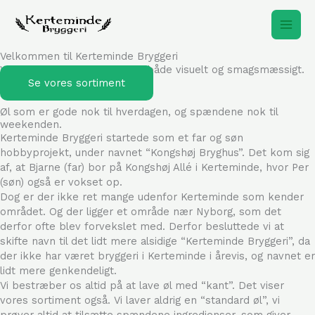
Gå
Main
til
indholdet
Men
Velkommen til Kerteminde Bryggeri
Vi laver øl, som skiller sig ud både visuelt og smagsmæssigt.
Se vores sortiment
Øl som er gode nok til hverdagen, og spændene nok til
weekenden.
Kerteminde Bryggeri startede som et far og søn
hobbyprojekt, under navnet “Kongshøj Bryghus”. Det kom sig
af, at Bjarne (far) bor på Kongshøj Allé i Kerteminde, hvor Per
(søn) også er vokset op.
Dog er der ikke ret mange udenfor Kerteminde som kender
området. Og der ligger et område nær Nyborg, som det
derfor ofte blev forvekslet med. Derfor besluttede vi at
skifte navn til det lidt mere alsidige “Kerteminde Bryggeri”, da
der ikke har været bryggeri i Kerteminde i årevis, og navnet er
lidt mere genkendeligt.
Vi bestræber os altid på at lave øl med “kant”. Det viser
vores sortiment også. Vi laver aldrig en “standard øl”, vi