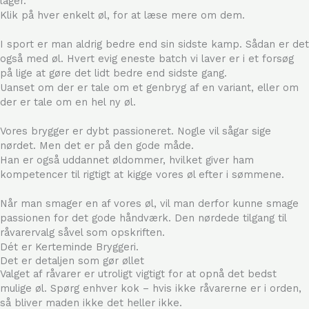
lager.
Klik på hver enkelt øl, for at læse mere om dem.
I sport er man aldrig bedre end sin sidste kamp. Sådan er det
også med øl. Hvert evig eneste batch vi laver er i et forsøg
på lige at gøre det lidt bedre end sidste gang.
Uanset om der er tale om et genbryg af en variant, eller om
der er tale om en hel ny øl.
Vores brygger er dybt passioneret. Nogle vil sågar sige
nørdet. Men det er på den gode måde.
Han er også uddannet øldommer, hvilket giver ham
kompetencer til rigtigt at kigge vores øl efter i sømmene.
Når man smager en af vores øl, vil man derfor kunne smage
passionen for det gode håndværk. Den nørdede tilgang til
råvarervalg såvel som opskriften.
Dét er Kerteminde Bryggeri.
Det er detaljen som gør øllet
Valget af råvarer er utroligt vigtigt for at opnå det bedst
mulige øl. Spørg enhver kok – hvis ikke råvarerne er i orden,
så bliver maden ikke det heller ikke.