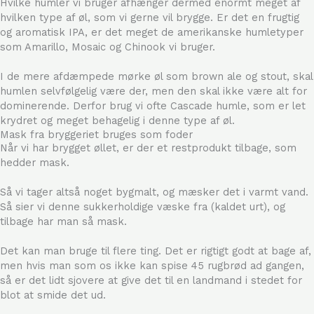
Hvilke humler vi bruger afhænger dermed enormt meget af
hvilken type af øl, som vi gerne vil brygge. Er det en frugtig
og aromatisk IPA, er det meget de amerikanske humletyper
som Amarillo, Mosaic og Chinook vi bruger.
I de mere afdæmpede mørke øl som brown ale og stout, skal
humlen selvfølgelig være der, men den skal ikke være alt for
dominerende. Derfor brug vi ofte Cascade humle, som er let
krydret og meget behagelig i denne type af øl.
Mask fra bryggeriet bruges som foder
Når vi har brygget øllet, er der et restprodukt tilbage, som
hedder mask.
Så vi tager altså noget bygmalt, og mæsker det i varmt vand.
Så sier vi denne sukkerholdige væske fra (kaldet urt), og
tilbage har man så mask.
Det kan man bruge til flere ting. Det er rigtigt godt at bage af,
men hvis man som os ikke kan spise 45 rugbrød ad gangen,
så er det lidt sjovere at give det til en landmand i stedet for
blot at smide det ud.