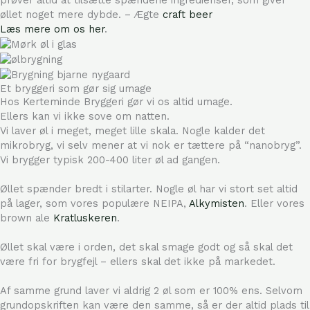
prøver altid at tilsætte spændene ingredienser, som giver
øllet noget mere dybde. – Ægte
craft beer
Læs mere om os her
.
Et bryggeri som gør sig umage
Hos Kerteminde Bryggeri gør vi os altid umage.
Ellers kan vi ikke sove om natten.
Vi laver øl i meget, meget lille skala. Nogle kalder det
mikrobryg, vi selv mener at vi nok er tættere på “nanobryg”.
Vi brygger typisk 200-400 liter øl ad gangen.
Øllet spænder bredt i stilarter. Nogle øl har vi stort set altid
på lager, som vores populære NEIPA,
Alkymisten
. Eller vores
brown ale
Kratluskeren
.
Øllet skal være i orden, det skal smage godt og så skal det
være fri for brygfejl – ellers skal det ikke på markedet.
Af samme grund laver vi aldrig 2 øl som er 100% ens. Selvom
grundopskriften kan være den samme, så er der altid plads til